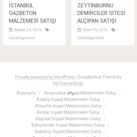
İSTANBUL
ZEYTİNBURNU
GAZBETON
DEMİRCİLER SİTESİ
MALZEMESİ SATIŞI
ALÇIPAN SATIŞI
Kasım 24, 2015
Ekim 19, 2015
Uncategorized
Uncategorized
Posts
navigation
Proudly powered by WordPress
|
SociallyViral Theme by
MyThemeShop
.
Anasayfa
Arnavutköy İnşaat Malzemeleri Satışı
Ataköy İnşaat Malzemeleri Satışı
Ataşehir İnşaat Malzemeleri Satışı
Avcılar İnşaat Malzemeleri Satışı
Bagcılar İnşaat Malzemeleri Satışı
Bahçelievler İnşaat Malzemeleri Satışı
Bakırköy İnşaat Malzemeleri Satışı