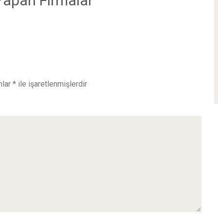
Yapan Firmalar
nlar
*
ile işaretlenmişlerdir