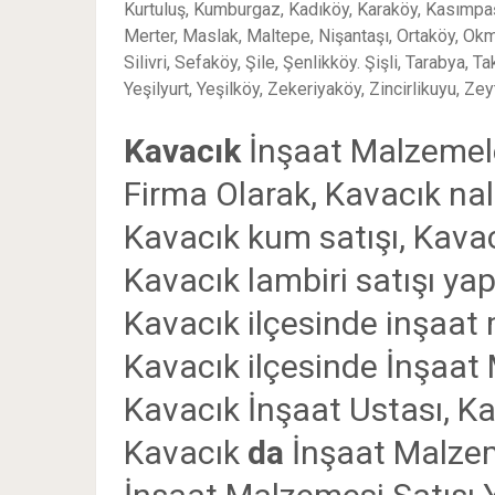
Kurtuluş, Kumburgaz, Kadıköy, Karaköy, Kasımpa
Merter, Maslak, Maltepe, Nişantaşı, Ortaköy, Okm
Silivri, Sefaköy, Şile, Şenlikköy. Şişli, Tarabya,
Yeşilyurt, Yeşilköy, Zekeriyaköy, Zincirlikuyu, Ze
Kavacık
İnşaat Malzemele
Firma Olarak, Kavacık
nal
Kavacık kum satışı, Kava
Kavacık
lambiri satışı y
Kavacık
ilçesinde inşaat 
Kavacık
ilçesinde İnşaat
Kavacık
İnşaat Ustası, K
Kavacık
da
İnşaat Malzem