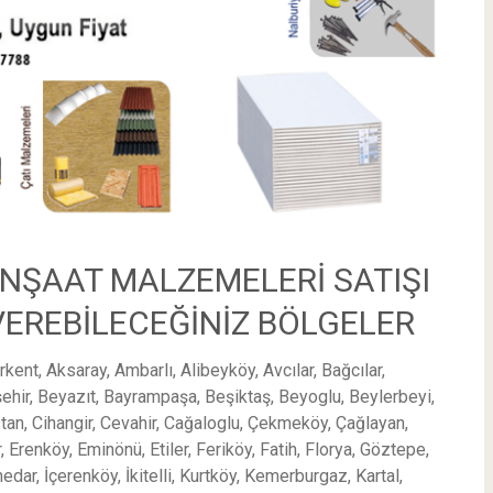
İNŞAAT MALZEMELERİ SATIŞI
 VEREBİLECEĞİNİZ BÖLGELER
rkent, Aksaray, Ambarlı, Alibeyköy, Avcılar, Bağcılar,
ehir, Beyazıt, Bayrampaşa, Beşiktaş, Beyoglu, Beylerbeyi,
n, Cihangir, Cevahir, Cağaloglu, Çekmeköy, Çağlayan,
 Erenköy, Eminönü, Etiler, Feriköy, Fatih, Florya, Göztepe,
edar, İçerenköy, İkitelli, Kurtköy, Kemerburgaz, Kartal,