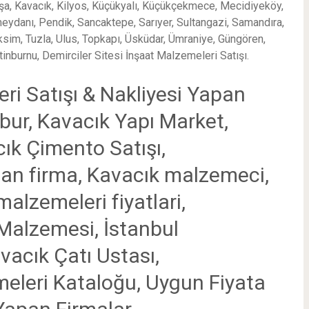
şa, Kavacık, Kilyos, Küçükyalı, Küçükçekmece, Mecidiyeköy,
eydanı, Pendik, Sancaktepe, Sarıyer, Sultangazi, Samandıra,
 Taksim, Tuzla, Ulus, Topkapı, Üsküdar, Ümraniye, Güngören,
ytinburnu, Demirciler Sitesi İnşaat Malzemeleri Satışı.
ri Satışı & Nakliyesi Yapan
bur, Kavacık
Yapı Market,
cık
Çimento Satışı,
apan firma, Kavacık malzemeci,
malzemeleri fiyatlari,
 Malzemesi, İstanbul
avacık
Çatı Ustası,
eleri Kataloğu, Uygun Fiyata