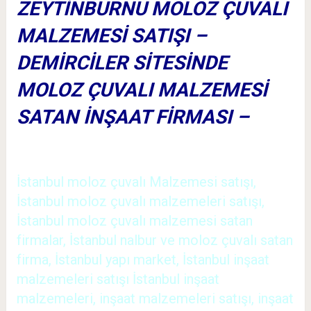
ZEYTİNBURNU MOLOZ ÇUVALI
MALZEMESİ SATIŞI –
DEMİRCİLER SİTESİNDE
MOLOZ ÇUVALI MALZEMESİ
SATAN İNŞAAT FİRMASI –
İstanbul moloz çuvalı Malzemesi satışı,
İstanbul moloz çuvalı malzemeleri satışı,
İstanbul moloz çuvalı malzemesi satan
firmalar, İstanbul nalbur ve moloz çuvalı satan
firma, İstanbul yapı market, İstanbul inşaat
malzemeleri satışı İstanbul inşaat
malzemeleri, inşaat malzemeleri satışı, inşaat