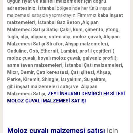
uygun fiyat ve kaliteli malzemeler için doğru
adrestesiniz. İstanbul
bölgesinde her türlü inşaat
malzemesi satışıda yapmaktayız. Firmamız
kaba inşaat
malzemeleri, İstanbul Gaz Beton ,Alçıpan
Malzemesi Satışı Satışı Çakıl, kum, çimento, ytong,
tuğla, alçı, alçıpan, saten alçı, moloz çuvalı, Alçıpan
Malzemesi Satışı Strafor, Ahşap malzemeleri,
Onduline, Osb, Ethernit, Lambiri, profil çeşitleri (
moloz çuvalı, boyalı moloz çuvalı, galvaniz profil),
asma tavan malzemeleri, İstanbul Çatı malzemeleri,
Mıcır, Demir, Çatı kerestesi, Çatı şiltesi, Ahşap,
Parke, Kiremit, Shingle, Isı yalıtım, Su yalıtım
,
gibi
inşaat malzemeleri satışı ve Alçıpan
Malzemesi Satışı,
ZEYTİNBURNU DEMİRCİLER SİTESİ
MOLOZ ÇUVALI MALZEMESİ SATIŞI
Moloz çuvalı malzemesi satışı
için