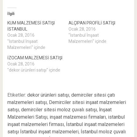
tıklayın
(Yeni
(Yeni
pencerede
pencerede
açılır)
İlgili
açılır)
KUM MALZEMESİ SATIŞI
ALÇIPAN PROFİLİ SATIŞI
İSTANBUL
Ocak 28, 2016
Ocak 28, 2016
"İstanbul İnşaat
"İstanbul İnşaat
Malzemeleri" içinde
Malzemeleri" içinde
İZOCAM MALZEMESİ SATIŞI
Ocak 28, 2016
"dekor ürünleri satışı" içinde
Etiketler:
dekor ürünleri satışı
,
demirciler sitesi çatı
malzemeleri satışı
,
Demirciler sitesi inşaat malzemeleri
satışı
,
demirciler sitesi moloz çuvalı satışı
,
İnşaat
Malzemeleri Satışı
,
inşaat malzemesi firmaları
,
istanbul
inşaat malzemeleri firması
,
İstanbul inşaat malzemeleri
satışı İstanbul inşaat malzemeleri
,
İstanbul moloz çuvalı