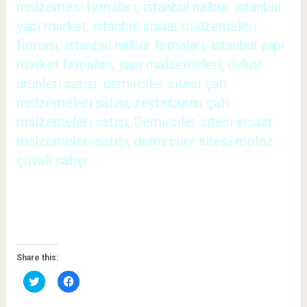
malzemesi firmaları, istanbul nalbur, istanbul
yapı market, istanbul inşaat malzemeleri
firması, istanbul nalbur firmalari, istanbul yapı
market firmalari, yapı malzemeleri, dekor
ürünleri satışı, demirciler sitesi çatı
malzemeleri satışı, zeytinburnu çatı
malzemeleri satışı, Demirciler sitesi inşaat
malzemeleri satışı, demirciler sitesi moloz
çuvalı satışı
Share this:
Twitter
Facebook'ta
üzerinde
paylaşmak
paylaşmak
için
için
tıklayın