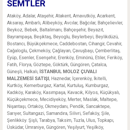
SEMTLER
Ataköy, Adalar, Ataşehir, Atakent, Arnavutköy, Acarkent,
Aksaray, Ambarlı, Alibeyköy, Avcılar, Bağcılar, Bahçelievler,
Beykoz, Bebek, Baltalimanı, Bahçeşehir, Beyazıt,
Bayrampaşa, Beşiktaş, Beyoglu, Beylerbeyi, Beylikdüzü,
Bostancı, Büyükçekmece, Caddebostan, Cihangir, Cevahir,
Cağaloglu, Çekmeköy, Çağlayan, Çavuşbaşı, Çemberlitaş,
Eyüp, Esenler, Esenşehir, Erenköy, Eminönü, Etiler, Feriköy,
Fatih, Florya, Göztepe, Göktürk, Güngören, Çatalca,
Güneşli, Halkalı,
İSTANBUL MOLOZ ÇUVALI
MALZEMESİ SATIŞI
, Haznedar, İçerenköy, İkitelli,
Kurtköy, Kemerburgaz, Kartal, Kurtuluş, Kumburgaz,
Kadıköy, Karaköy, Kasımpaşa, Kavacık, Kilyos, Küçükyalı,
Küçükçekmece, Mecidiyeköy, Merter, Maslak, Maltepe,
Nişantaşı, Ortaköy, Okmeydanı, Pendik, Sancaktepe,
Sarıyer, Sultangazi, Samandıra, Silivri, Sefaköy, Şile,
Şenlikköy. Şişli, Tarabya, Taksim, Tuzla, Ulus, Topkapı,
Üsküdar, Ümraniye, Güngören, Yeşilyurt, Yeşilköy,